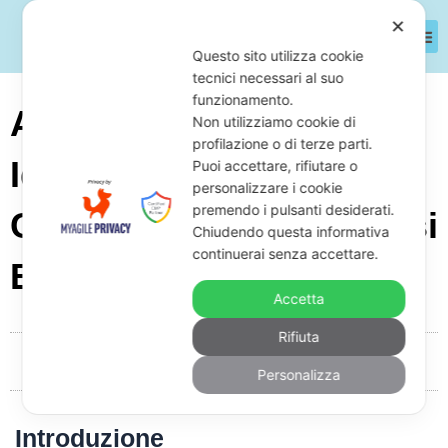
✕
Questo sito utilizza cookie
tecnici necessari al suo
funzionamento.
Azienda Di Attuatori
Non utilizziamo cookie di
profilazione o di terze parti.
Idraulici Con Debiti:
Puoi accettare, rifiutare o
personalizzare i cookie
premendo i pulsanti desiderati.
Cosa Fare Per Difendersi
Chiudendo questa informativa
continuerai senza accettare.
E Come
Accetta
Rifiuta
Da
Giuseppe Monardo
Novembre 25, 2025
05:07
Personalizza
Introduzione