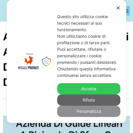
✕
Questo sito utilizza cookie
tecnici necessari al suo
funzionamento.
Azienda Di Guide Lineari
Non utilizziamo cookie di
profilazione o di terze parti.
A Ricircolo Di Sfere Con
Puoi accettare, rifiutare o
personalizzare i cookie
premendo i pulsanti desiderati.
Debiti: Cosa Fare Per
Chiudendo questa informativa
continuerai senza accettare.
Difendersi E Come
Accetta
Rifiuta
Da
Giuseppe Monardo
Novembre 19, 2025
19:17
Personalizza