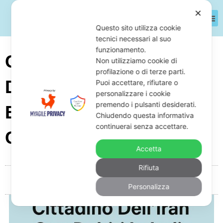
✕
Questo sito utilizza cookie
tecnici necessari al suo
funzionamento.
Cittadino Dell’Iran Con
Non utilizziamo cookie di
profilazione o di terze parti.
Debiti In Italia E Cartelle
Puoi accettare, rifiutare o
personalizzare i cookie
premendo i pulsanti desiderati.
Esattoriali: Cosa Fare E
Chiudendo questa informativa
continuerai senza accettare.
Come Difendersi
Accetta
Rifiuta
Da
Giuseppe Monardo
Novembre 16, 2025
05:11
Personalizza