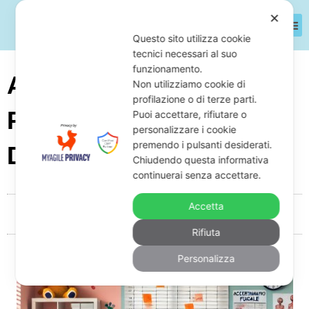
✕
Questo sito utilizza cookie
tecnici necessari al suo
funzionamento.
Accertamento Fiscale A
Non utilizziamo cookie di
profilazione o di terze parti.
Pediatri Privati: Come
Puoi accettare, rifiutare o
personalizzare i cookie
premendo i pulsanti desiderati.
Difendersi
Chiudendo questa informativa
continuerai senza accettare.
Accetta
Da
Giuseppe Monardo
Novembre 7, 2025
05:11
Rifiuta
Personalizza