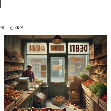
i
025
05:06