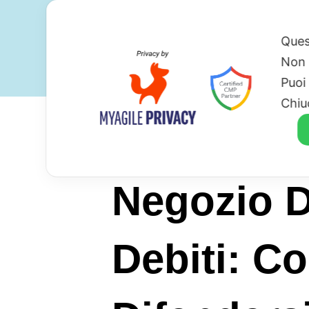
Ques
Non 
Puoi
Chiu
Negozio D
Debiti: C