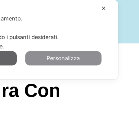
✕
ionamento.
SERVIZI
BLOG
CONTATTI
o i pulsanti desiderati.
re.
Personalizza
ura Con