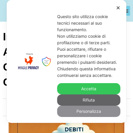
✕
Questo sito utilizza cookie
tecnici necessari al suo
funzionamento.
Imprese Di Noleggio Di
Non utilizziamo cookie di
profilazione o di terze parti.
Attrezzature Per Eventi
Puoi accettare, rifiutare o
personalizzare i cookie
premendo i pulsanti desiderati.
Con Debiti: Cosa Fare E
Chiudendo questa informativa
continuerai senza accettare.
Come Difendersi
Accetta
Rifiuta
Da
Giuseppe Monardo
Novembre 3, 2025
05:16
Personalizza