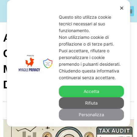
✕
Questo sito utilizza cookie
tecnici necessari al suo
funzionamento.
Accertamento Fiscale A
Non utilizziamo cookie di
profilazione o di terze parti.
Consulenti Di Affiliate
Puoi accettare, rifiutare o
personalizzare i cookie
premendo i pulsanti desiderati.
Marketing: Come
Chiudendo questa informativa
continuerai senza accettare.
Difendersi
Accetta
Rifiuta
Da
Giuseppe Monardo
Novembre 1, 2025
05:12
Personalizza