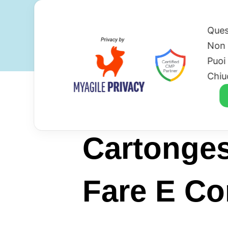
Ques
Non 
Puoi
Chiu
Cartonges
Fare E Co