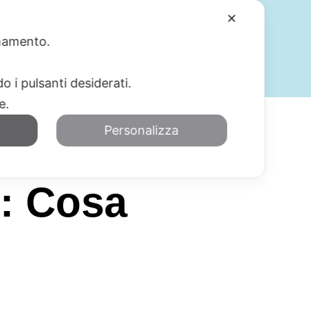
✕
ionamento.
SERVIZI
BLOG
CONTATTI
o i pulsanti desiderati.
re.
Personalizza
i: Cosa