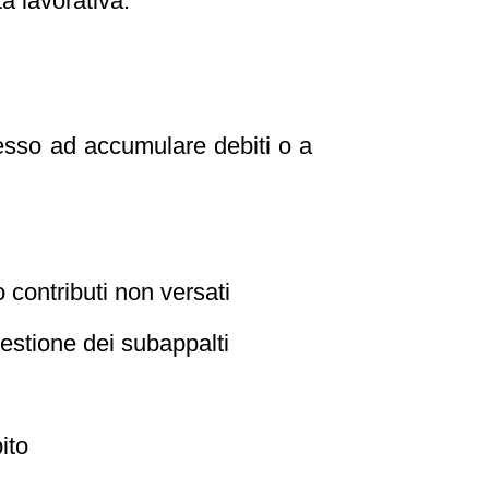
tà lavorativa.
esso ad accumulare debiti o a
 contributi non versati
 gestione dei subappalti
ito