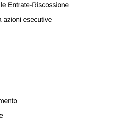
elle Entrate-Riscossione
a azioni esecutive
amento
ne