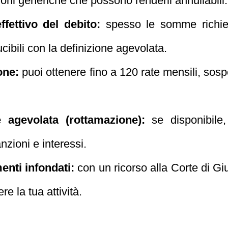
zioni generiche che possono renderli annullabili.
ffettivo del debito:
spesso le somme richie
ucibili con la definizione agevolata.
one:
puoi ottenere fino a 120 rate mensili, s
e agevolata (rottamazione):
se disponibile,
nzioni e interessi.
enti infondati:
con un ricorso alla Corte di Giu
re la tua attività.