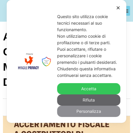
✕
Questo sito utilizza cookie
tecnici necessari al suo
funzionamento.
Accertamento Fiscale A
Non utilizziamo cookie di
profilazione o di terze parti.
Costruttori Di Strumenti
Puoi accettare, rifiutare o
personalizzare i cookie
premendo i pulsanti desiderati.
Musicali: Come
Chiudendo questa informativa
continuerai senza accettare.
Difendersi
Accetta
Rifiuta
Da
Giuseppe Monardo
Ottobre 13, 2025
05:18
Personalizza