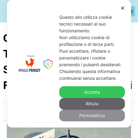
✕
Questo sito utilizza cookie
tecnici necessari al suo
funzionamento.
Contestazioni Su
Non utilizziamo cookie di
profilazione o di terze parti.
Trasformazioni
Puoi accettare, rifiutare o
personalizzare i cookie
premendo i pulsanti desiderati.
Societarie Per Vantaggi
Chiudendo questa informativa
continuerai senza accettare.
Fiscali: Come Difendersi
Accetta
Rifiuta
Da
Giuseppe Monardo
Settembre 10, 2025
05:10
Personalizza