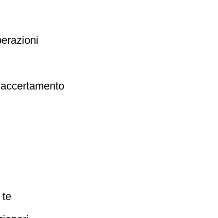
perazioni
l’accertamento
 te