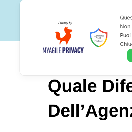
Ques
Non 
Puoi
Chiu
Quale Dif
Dell’Agen