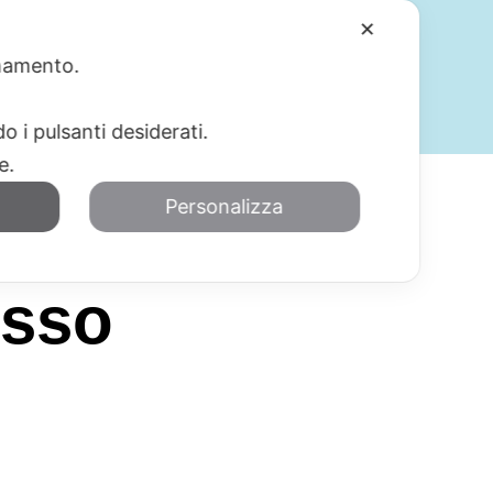
✕
ionamento.
SERVIZI
BLOG
CONTATTI
o i pulsanti desiderati.
re.
Personalizza
esso