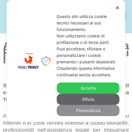
✕
Questo sito utilizza cookie
tecnici necessari al suo
funzionamento.
Non utilizziamo cookie di
Avvocato Per Opporsi a
profilazione o di terze parti.
Puoi accettare, rifiutare o
Pignoramenti Termini
personalizzare i cookie
Imerese
premendo i pulsanti desiderati.
Chiudendo questa informativa
continuerai senza accettare.
Stai cercando uno studio legale di avvocati
Accetta
esperti in opposizione a pignoramenti in zona
Termini Imerese?
Rifiuta
Personalizza
Allora, ti consigliamo di richiedere una consulenza su
Internet o in zona Termini Imerese a Studio Monardo,
professionisti nell’assistenza legale per impugnare