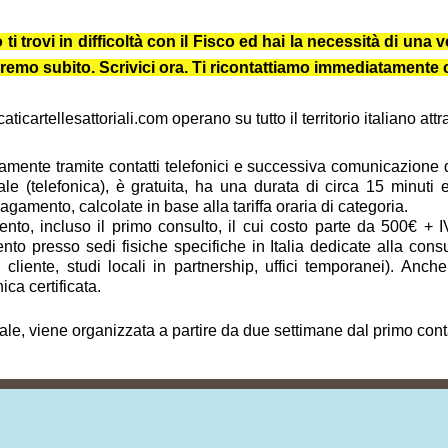
trovi in difficoltà con il Fisco ed hai la necessità di una ve
iuteremo subito. Scrivici ora. Ti ricontattiamo immediatament
icartellesattoriali.com operano su tutto il territorio italiano at
vamente tramite contatti telefonici e successiva comunicazione dig
ale (telefonica), è gratuita, ha una durata di circa 15 minuti
amento, calcolate in base alla tariffa oraria di categoria.
to, incluso il primo consulto, il cui costo parte da 500€ + I
to presso sedi fisiche specifiche in Italia dedicate alla cons
del cliente, studi locali in partnership, uffici temporanei). A
ica certificata.
tale, viene organizzata a partire da due settimane dal primo cont