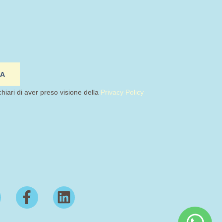
IA
chiari di aver preso visione della
Privacy Policy
F
L
a
i
c
n