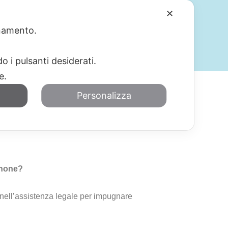
✕
ionamento.
SERVIZI
BLOG
CONTATTI
o i pulsanti desiderati.
re.
Personalizza
none
enone?
 nell’assistenza legale per impugnare