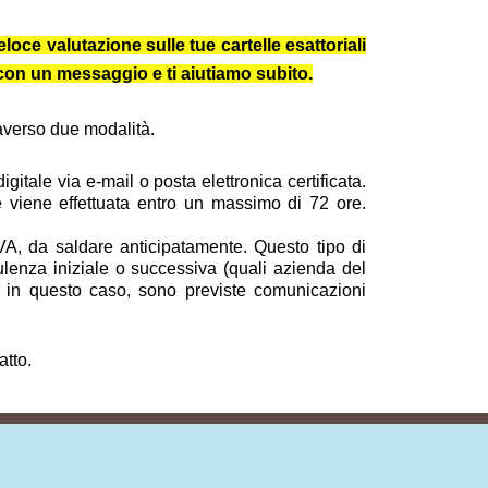
loce valutazione sulle tue cartelle esattoriali
e con un messaggio e ti aiutiamo subito.
traverso due modalità.
itale via e-mail o posta elettronica certificata.
 e viene effettuata entro un massimo di 72 ore.
VA, da saldare anticipatamente. Questo tipo di
ulenza iniziale o successiva (quali azienda del
nche in questo caso, sono previste comunicazioni
atto.