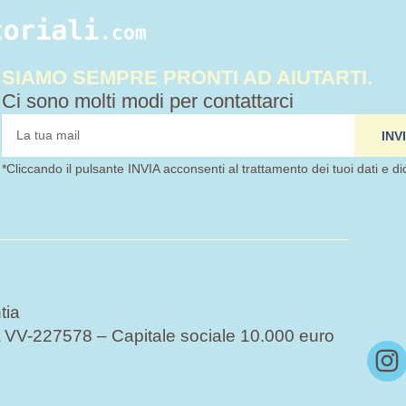
SIAMO SEMPRE PRONTI AD AIUTARTI.
Ci sono molti modi per contattarci
tua
INV
mail
*Cliccando il pulsante INVIA acconsenti al trattamento dei tuoi dati e di
tia
VV-227578 – Capitale sociale 10.000 euro
I
n
s