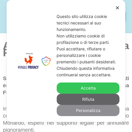
✕
Questo sito utilizza cookie
tecnici necessari al suo
funzionamento.
Non utilizziamo cookie di
Avvocato Per Opporsi a
profilazione o di terze parti.
Puoi accettare, rifiutare o
Pignoramenti Foligno
personalizzare i cookie
premendo i pulsanti desiderati.
Chiudendo questa informativa
continuerai senza accettare.
Stai cercando uno studio legale di avvocati
esperti in opposizione a pignoramenti in zona
Accetta
Foligno?
Rifiuta
In tal caso, ti suggeriamo di far richiesta di una
Personalizza
consulenza in rete o in zona Foligno a Studio
Monardo, esperti nel supporto legale per annullare
pignoramenti.