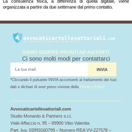
La consulenza fisica, a differenza di quella digitale, viene
organizzata a partire da due settimane dal primo contatto.
SIAMO SEMPRE PRONTI AD AIUTARTI.
Ci sono molti modi per contattarci
tua
INVIA
mail
*Cliccando il pulsante INVIA acconsenti al trattamento dei tuoi
dati e dichiari di aver preso visione della
Privacy Policy
Avvocaticartellesattoriali.com
Studio Monardo & Partners s.r.l.
Viale Affaccio n. 95 – 89900 Vibo Valentia
Part. Iva. 03993160799 – Numero REA VV-227578 –