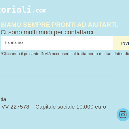
SIAMO SEMPRE PRONTI AD AIUTARTI.
Ci sono molti modi per contattarci
tua
INV
mail
*Cliccando il pulsante INVIA acconsenti al trattamento dei tuoi dati e di
tia
VV-227578 – Capitale sociale 10.000 euro
I
n
s