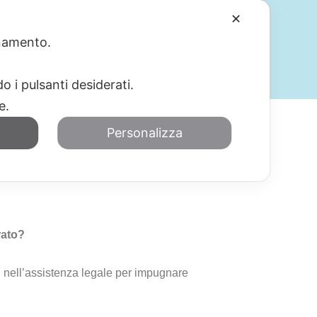
✕
ionamento.
SERVIZI
BLOG
CONTATTI
o i pulsanti desiderati.
re.
Personalizza
rato?
 nell’assistenza legale per impugnare