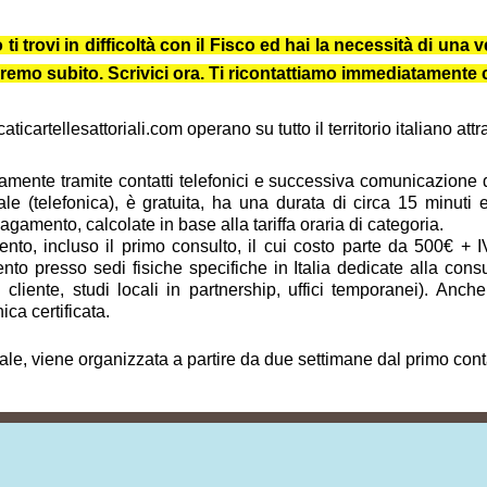
trovi in difficoltà con il Fisco ed hai la necessità di una ve
iuteremo subito. Scrivici ora. Ti ricontattiamo immediatament
icartellesattoriali.com operano su tutto il territorio italiano at
vamente tramite contatti telefonici e successiva comunicazione dig
ale (telefonica), è gratuita, ha una durata di circa 15 minuti
amento, calcolate in base alla tariffa oraria di categoria.
to, incluso il primo consulto, il cui costo parte da 500€ + I
to presso sedi fisiche specifiche in Italia dedicate alla cons
del cliente, studi locali in partnership, uffici temporanei). A
ica certificata.
tale, viene organizzata a partire da due settimane dal primo cont