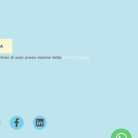
IA
chiari di aver preso visione della
Privacy Policy
F
L
a
i
c
n