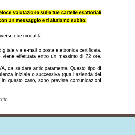
loce valutazione sulle tue cartelle esattoriali
e con un messaggio e ti aiutiamo subito.
traverso due modalità.
itale via e-mail o posta elettronica certificata.
 e viene effettuata entro un massimo di 72 ore.
VA, da saldare anticipatamente. Questo tipo di
ulenza iniziale o successiva (quali azienda del
nche in questo caso, sono previste comunicazioni
atto.