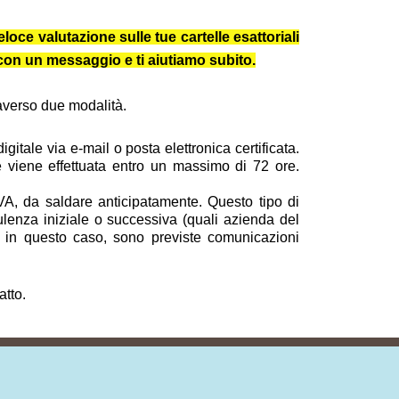
loce valutazione sulle tue cartelle esattoriali
e con un messaggio e ti aiutiamo subito.
traverso due modalità.
itale via e-mail o posta elettronica certificata.
 e viene effettuata entro un massimo di 72 ore.
VA, da saldare anticipatamente. Questo tipo di
ulenza iniziale o successiva (quali azienda del
nche in questo caso, sono previste comunicazioni
atto.