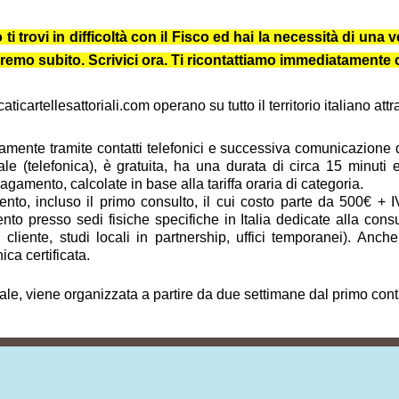
trovi in difficoltà con il Fisco ed hai la necessità di una ve
iuteremo subito. Scrivici ora. Ti ricontattiamo immediatament
icartellesattoriali.com operano su tutto il territorio italiano at
vamente tramite contatti telefonici e successiva comunicazione dig
ale (telefonica), è gratuita, ha una durata di circa 15 minuti
amento, calcolate in base alla tariffa oraria di categoria.
to, incluso il primo consulto, il cui costo parte da 500€ + I
to presso sedi fisiche specifiche in Italia dedicate alla cons
del cliente, studi locali in partnership, uffici temporanei). A
ica certificata.
tale, viene organizzata a partire da due settimane dal primo cont