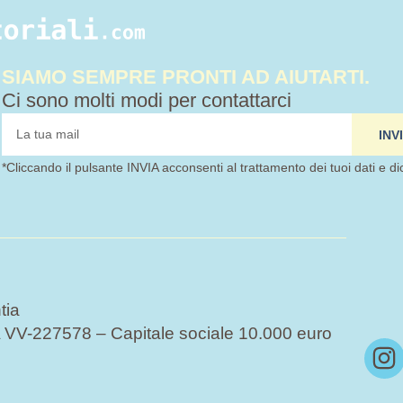
SIAMO SEMPRE PRONTI AD AIUTARTI.
Ci sono molti modi per contattarci
tua
INV
mail
*Cliccando il pulsante INVIA acconsenti al trattamento dei tuoi dati e di
tia
VV-227578 – Capitale sociale 10.000 euro
I
n
s