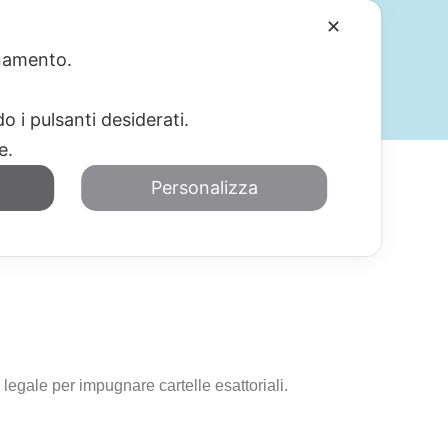
✕
ionamento.
SERVIZI
BLOG
CONTATTI
o i pulsanti desiderati.
re.
Personalizza
 legale per impugnare cartelle esattoriali.