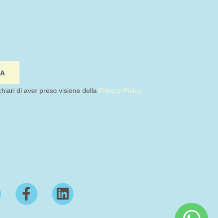
IA
chiari di aver preso visione della
Privacy Policy
F
L
a
i
c
n